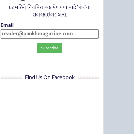
દર મહિને નિયમિત અંક મેળવવા માટે ‘પંખ’ના
સબસ્ક્રાઇબર બનો.
Email
Find Us On Facebook