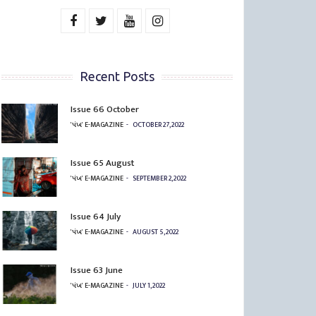
Recent Posts
Issue 66 October
'પંખ' E-MAGAZINE
OCTOBER 27, 2022
Issue 65 August
'પંખ' E-MAGAZINE
SEPTEMBER 2, 2022
Issue 64 July
'પંખ' E-MAGAZINE
AUGUST 5, 2022
Issue 63 June
'પંખ' E-MAGAZINE
JULY 1, 2022