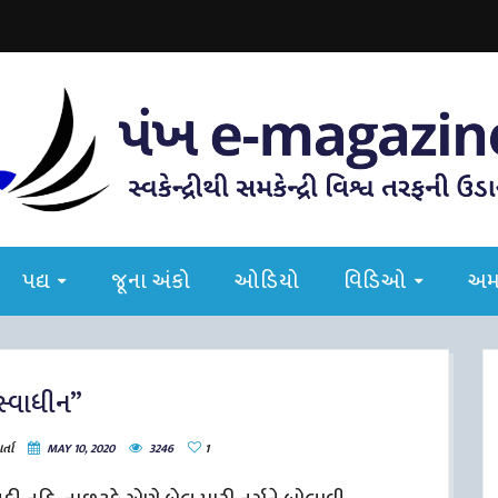
પદ્ય
જૂના અંકો
ઓડિયો
વિડિઓ
અમા
સ્વાધીન”
ર્તા
MAY 10, 2020
3246
1