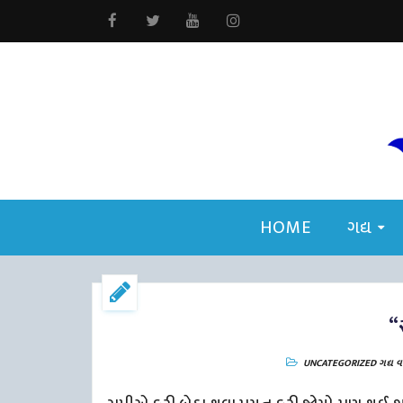
HOME
ગદ્ય
“
UNCATEGORIZED
ગદ્ય
વા