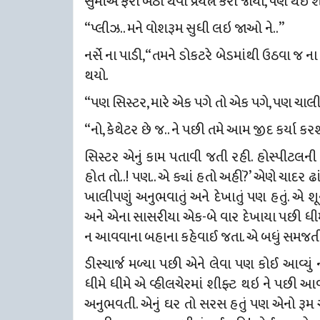
સુમીએ ફરી બેઠા થવા પ્રયત્ન કરી જોયો, પણ થઈ શ
“પ્લીઝ.. મને વોશરૂમ સુધી લઇ જાઓ ને..”
નર્સે ના પાડી, “તમને ડોકટરે બેડમાંથી ઉઠવા જ 
થયો.
“પણ સિસ્ટર, મારે એક પગે તો એક પગે, પણ ચાલી 
“નો, કેથેટર છે જ.. ને પછી તમે આમ જીદ કર્યા કર
સિસ્ટર એનું કામ પતાવી જતી રહી. હોસ્પીટલની
હોત તો..! પણ.. એ ક્યાં હતો અહીં?’ એણે ચાદર ઢ
ખાલીપણું અનુભવાતું અને દેખાતું પણ હતું. એ શૂ
અને એના સાસરીયા એક-બે વાર દેખાયા પછી ધી
ન આવવાના બહાના કહેવાઈ જતા. એ બધું સમજત
ડીસ્ચાર્જ મળ્યા પછી એને લેવા પણ કોઈ આવ્યું ન
ધીમે ધીમે એ વ્હીલચેરમાં શીફ્ટ થઇ ને પછી આ
અનુભવતી. એનું ઘર તો સરસ હતું પણ એનો રૂમ