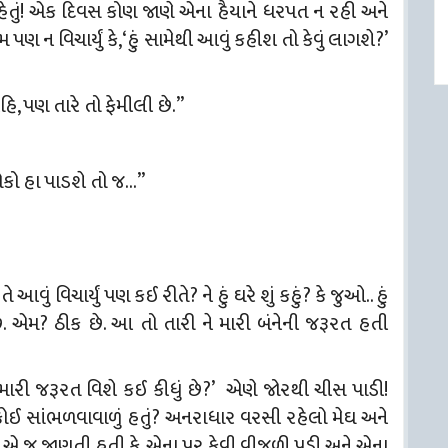
 રહેતું! એક દિવસ કોણ જાણે એના હૈયાને ધરપત ન રહી અને
 ન વિચાર્યું કે, ‘હું સામેથી આવું કહીશ તો કેવું લાગશે?’
નહિ, પણ તારે તો ફેમીલી છે.”
ોકો હા પાડશે તો જ…”
ે આવું વિચાર્યું પણ કઈ રીતે? ને હું ઘરે શું કહું? કે
જુઓ.. હું
છું. એમ? ઠીક છે. આ તો તારી ને મારી બંનેની જરૂરત હતી
ને મારી જરૂરત વિશે કઈ કીધું છે?’ એણે જોરથી ચીસ પાડી!
 કોઈ સાંભળવાવાળું હતું? અનરાધાર વરસી રહેલો મેઘ અને
્ત એ જ જાણતી હતી કે, એના પર કેવી વીજળી પડી અને એના