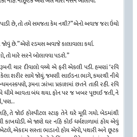
કી નહિ. નાછૂટકે એણે બેલ મારી નર્સને બોલાવી.
ના પાડી છે, તો તમે સમજતા કેમ નથી?” એનો અવાજ જરા ઉંચો
જોવું છે.” એણે રડમસ અવાજે કાલાવાલા કર્યા.
શો, તો મારે સરને બોલાવવા પડશે.”
 રૂમની ચાર દીવાલો વચ્ચે એ ફરી એકલી પડી. હમણાં ‘રવિ
ાંકેલા શરીર સામે જોયું. જમણી સાઈડના ભાગે, કમરથી નીચે
ન્યમનસ્કપણે, રૂમના ઝાંખા પ્રકાશમાં છતને તાકી રહી. રવિ
મે ધીમે આવતા બંધ થયા. ફોન પર જ ખબર પૂછાઈ જતી, ને
ી, પણ…
હિ, તે જોઈ હોસ્પીટલ સ્ટાફ તેને ઘરે મૂકી ગયો. બેડમાંથી
વી કાખઘોડી. એ જાણે ઘર નહિ કોઈ ધર્મશાળામાં હોય એવું
 એટલે, એકદમ સસ્તા ભાડાનો હોય એવો, પથારી અને છૂટક