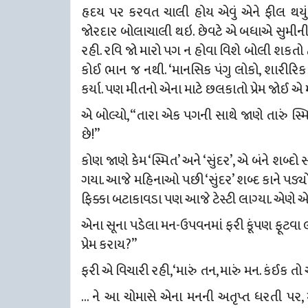
હૃદય પર કરવત ચાલી હોય એવું એને ફીલ થયું
જોરદાર બોલાચાલી થઇ. છેવટે એ બધાએ સુમીની 
રહી. રવિ જો મારો પગ ન હોવા વિશે બોલી શકતો
કોઈ ભાન જ નથી. ‘માનસિક પંગુ લોકો, શારીરિક
કર્યા. પણ મીતનો એના માટે છલકાતો પ્રેમ જોઈ 
એ બોલ્યો, “તારા એક પગની સાથે જાણે તારું સ્મ
છે!”
કોણ જાણે કેમ ‘સ્મિત’ અને ‘સુંદર’, એ બંને શબ્
ગયા. આજે મહિનાઓ પછી ‘સુંદર’ શબ્દ કાને પડ્યો.
ફિક્કા બટાકાવડા પણ આજે ટેસ્ટી લાગ્યા. એણે એ જ
એના સૂના પડેલા મન-ઉપવનમાં ફરી કૂંપણ ફૂટવા લ
પ્રેમ કરાય?”
ફરી એ વિચારી રહી, ‘મારું તન, મારું મન. કંઈક તો 
… ને આ ચોમાસે એના મનની અતૃપ્ત ધરતી પર, 