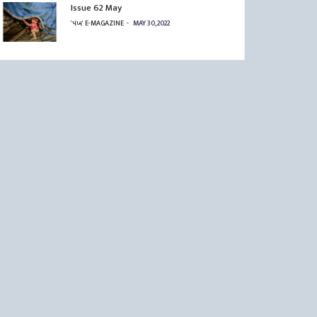
Issue 62 May
'પંખ' E-MAGAZINE
MAY 30, 2022