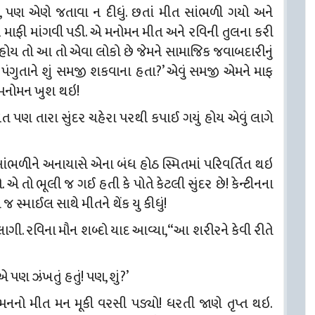
, પણ એણે જતાવા ન દીધું. છતાં મીત સાંભળી ગયો અને
માફી માંગવી પડી. એ મનોમન મીત અને રવિની તુલના કરી
 હોય તો આ તો એવા લોકો છે જેમને સામાજિક જવાબદારીનું
 પંગુતાને શું સમજી શકવાના હતા?’ એવું સમજી એમને માફ
એ મનોમન ખુશ થઇ!
િત પણ તારા સુંદર ચહેરા પરથી કપાઈ ગયું હોય એવું લાગે
દો સાંભળીને અનાયાસે એના બંધ હોઠ સ્મિતમાં પરિવર્તિત થઇ
 એ તો ભૂલી જ ગઈ હતી કે પોતે કેટલી સુંદર છે! કેન્ટીનના
 સ્માઈલ સાથે મીતને થેંક યુ કીધું!
ાગી. રવિના મૌન શબ્દો યાદ આવ્યા, “આ શરીરને કેવી રીતે
એ પણ ઝંખતું હતું! પણ, શું?’
મનનો મીત મન મૂકી વરસી પડ્યો! ધરતી જાણે તૃપ્ત થઇ.