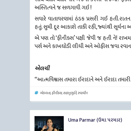
અસ્તિત્વને જ સળગાવી ગઈ !
સવારે વાતાવરણમાં ઠંડક પ્રસરી ગઈ હતી.રાત
હતું. સુમી દૂર આકાશે તાકી રહી, જ્યાંથી સૂર્ય
એ પણ તો ‘ફીનીક્સ’ પક્ષી જેવી જ હતી ને! રાખ
પર્સ અને કાખઘોડી લીધી અને ઓફીસ જવા રવાન
એલચી
“આત્મવિશ્વાસ તમારા ઈરાદાને અને ઈરાદા તમારી 
એકલતા
,
ફીનીક્સ
,
સહાનુભુતિ
,
સ્વાધીન
Uma Parmar (ઉમા પરમાર)