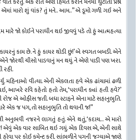
ાત કરતું. એક રાતે એણે હિંમત કરીને મનમાં ઘુંટાતો પ્રશ્ન
માં મારો શું વાંક? તું મને.. આમ..” એ ડૂમો ગળી ગઈ અને
મ મારે જો કોઈને પરાધીન થઇ જીવવું પડે તો હું આત્મહત્યા
 કાયરનું કામ છે. ને હું કાયર થોડી છું!’ એ સ્વગત બબડી. એને
’ એને જોરથી ચીસો પાડવાનું મન થયું. ને એણે પાડી પણ ખરા.
ી રહી.
્યું. મહિનાઓ વીત્યા. એની એકલતા હવે એક ઢાંચામાં ઢળી
, આખરે રવિ કહેતો હતો તેમ, ‘પરાધીન ક્યાં હતી હવે?’
ી રોજ એ ઓફીસ જતી. બધા સ્ટાફને એના માટે સહાનુભુતિ.
મારે એક જ પગ, તો સહાનુભુતિ તો થવાની જ!”
ી અનુભવી નજરને લાગતું હતું. એને થતું, ‘કદાચ… એ મારો
જ! એવું એક વાર સાબિત થઇ ગયું. એક દિવસ એ, એની સાથે
ી હોવા પર કોઈ કમેન્ટ
કરી. સાંભળીને પગની જગ્યાએ જાણે