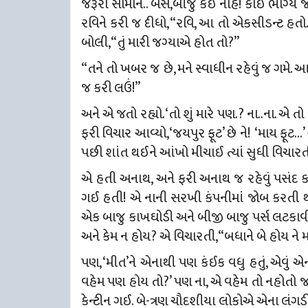
જરૂરી સામાન.. બસ,બીજું કઈ નહિ! કોઈ ભાગ્યે જ વ
રવિને કરી જ દીધો, “રવિ, આ તો એકસીડન્ટ હતો. એ
બોલી, “તું મારી જગ્યાએ હોત તો?”
“તને તો ખબર જ છે, મને સ્વાધીન રહેવું જ ગમે. આ
જ કરી લઉં!”
અને એ જતો રહ્યો. ‘તો શું મારે પણ.? ના..ના. એ તો
ફરી વિચાર આવ્યો, ‘જયપુર ફૂટ’ છે ને! ‘માય ફૂટ…
પછી શાંત થઈને આંખો મીચાઈ ત્યાં સુધી વિચારત
એ હતી અનાથ, અને ફરી અનાથ જ રહેવું પસંદ કર
ગઈ હતી! એ નાની સરખી કંપનીમાં જોબ કરતી થઇ
એક બાજુ કાખઘોડી અને બીજી બાજુ પર્સ લટકાવ
અને કેમ ન હોય? એ વિચારતી, “બધાને બે હોય ને 
પણ, ‘મીત’ને એનાથી પણ કંઈક વધુ હતું, એવું એન
વહેમ પણ હોય તો?’ પણ ના, એ વહેમ તો નહોતો 
કેન્ટીન ગઈ. બે-ત્રણ ચૌદશીયા લોકોએ એના લંગડ