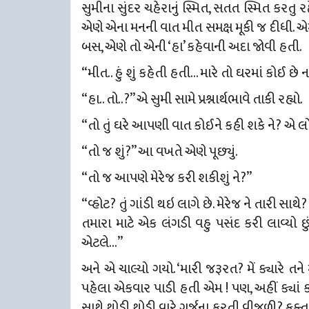
સુમીના સુંદર ચહેરાનું સ્મિત, સતત સ્મિત કરતુ
એણે એના મનની વાત મીત સમક્ષ મૂકી જ દીધી. એમ પણ
બસ, એણે તો એની ‘હા’ કહેવાની અદા જોવી હતી.
“મીત.. હું શું કહેતી હતી… મારે તો ઘરમાં કોઈ છે 
“હા.. તો..?” એ સુમી સામે પ્રશ્નાર્થભાવે તાકી રહ્યો.
“તો તું ઘરે આપણી વાત કોઈને કહી શકે ને? એ લ
“તો જ શું?” આ વખતે એણે પૂછ્યું.
“તો જ આપણે મેરેજ કરી શકીશું ને?”
“વ્હોટ? તું ગાંડી થઇ લાગે છે. મેરેજ ને તારી સાથે? ત
તમારા માટે એક લંગડી વહુ પસંદ કરી
લાવ્યો 
એટલે…”
અને એ ચાલ્યો ગયો. ‘મારી જરૂરત? મેં ક્યારે ત
પહેલા એકવાર પાડી હતી એમ ! પણ, અહીં
ક્યાં
સાથે થોડી થોડી વારે ગર્જના કરતી વીજળી? ફક