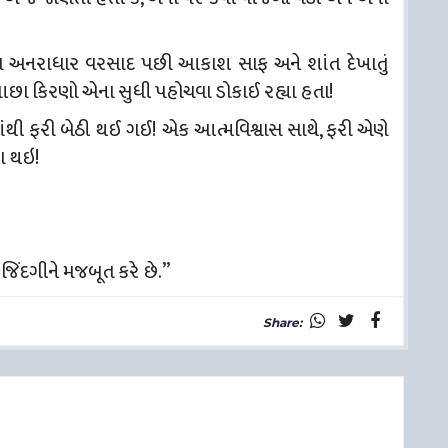
ના અનરાધાર વરસાદ પછી આકાશ સાફ અને શાંત દેખાતું
ના આછા કિરણો એના સુધી પહોચવા ડોકાઈ રહ્યા હતા!
માંથી ફરી બેઠી થઈ ગઈ! એક આત્મવિશ્વાસ સાથે, ફરી એણે
ા થઇ!
જિંદગીને મજબૂત કરે છે.”
Share: