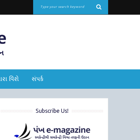
રા વિશે
સંપર્ક
Subscribe Us!