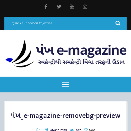
પંખ_e-magazine-removebg-preview
MAY 7, 2020
867
LIKE