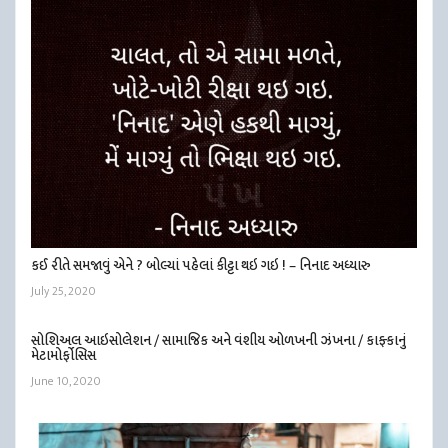
કઈ રીતે સમજાવું એને ? બોલ્યાં પહેલાં કીટ્ટા થઇ ગઇ ! – નિનાદ અધ્યારુ
July 25, 2020
સોશિઅલ આઇસોલેશન / સામાજિક અને વંશીય ઓળખની ઝંખના / કાફ્કાનું
મેટામોર્ફોસિસ
June 10, 2020