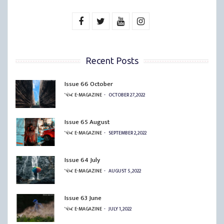
Recent Posts
Issue 66 October
'પંખ' E-MAGAZINE
OCTOBER 27, 2022
Issue 65 August
'પંખ' E-MAGAZINE
SEPTEMBER 2, 2022
Issue 64 July
'પંખ' E-MAGAZINE
AUGUST 5, 2022
Issue 63 June
'પંખ' E-MAGAZINE
JULY 1, 2022