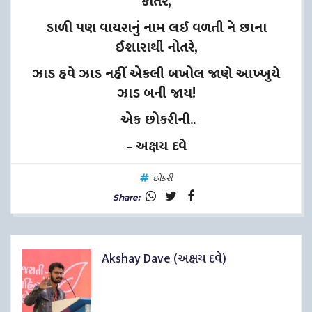
કોતરે,
ડાળી પણ વાયરાનું નામ લઈ વળતી ને છાના
ઈશારાથી નોતરે,
ઝાડ હવે ઝાડ નહીં એકલી બખોલ જાણે આખ્ખુયે
ઝાડ બની જાય!
એક છોકરીની..
–
અક્ષય દવે
છોકરી
Share:
Akshay Dave (અક્ષય દવે)