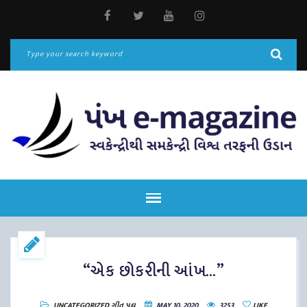
“એક છોકરીની આંખ…”
UNCATEGORIZED
ગીત
પદ્ય
MAY 10, 2020
3253
LIKE