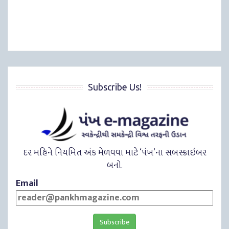
Subscribe Us!
દર મહિને નિયમિત અંક મેળવવા માટે ‘પંખ’ના સબસ્ક્રાઇબર
બનો.
Email