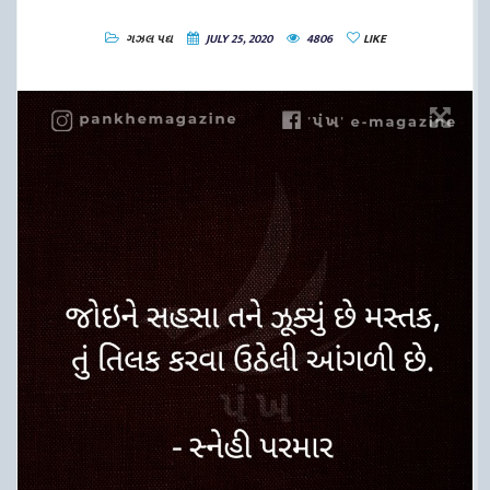
ગઝલ
પદ્ય
JULY 25, 2020
4806
LIKE