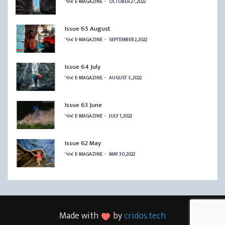
'પંખ' E-MAGAZINE
OCTOBER 27, 2022
Issue 65 August
'પંખ' E-MAGAZINE
SEPTEMBER 2, 2022
Issue 64 July
'પંખ' E-MAGAZINE
AUGUST 5, 2022
Issue 63 June
'પંખ' E-MAGAZINE
JULY 1, 2022
Issue 62 May
'પંખ' E-MAGAZINE
MAY 30, 2022
Made with
by
cridos.tech