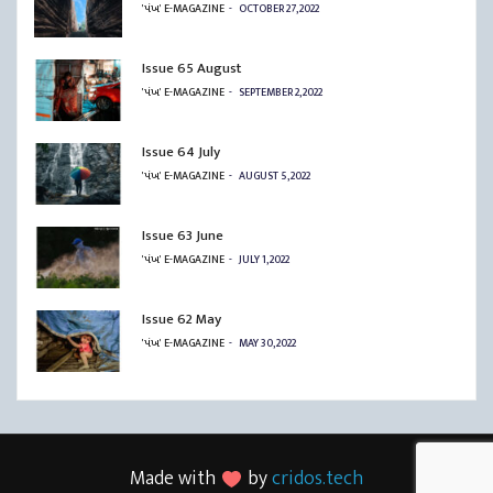
'પંખ' E-MAGAZINE
OCTOBER 27, 2022
Issue 65 August
'પંખ' E-MAGAZINE
SEPTEMBER 2, 2022
Issue 64 July
'પંખ' E-MAGAZINE
AUGUST 5, 2022
Issue 63 June
'પંખ' E-MAGAZINE
JULY 1, 2022
Issue 62 May
'પંખ' E-MAGAZINE
MAY 30, 2022
Made with
by
cridos.tech