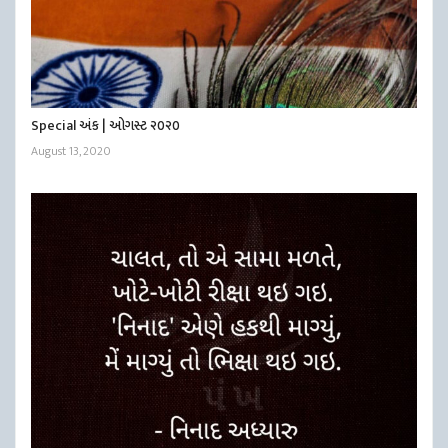
Special અંક | ઓગસ્ટ ૨૦૨૦
August 13, 2020