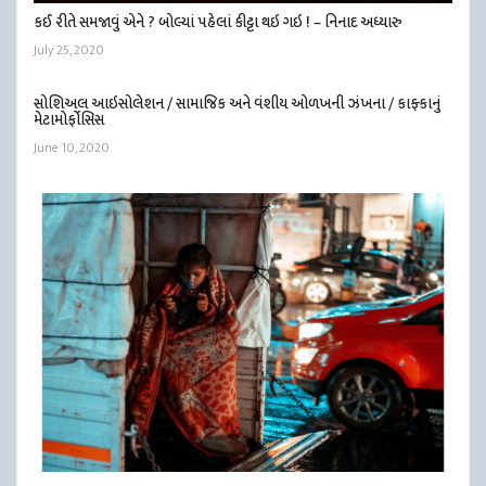
કઈ રીતે સમજાવું એને ? બોલ્યાં પહેલાં કીટ્ટા થઇ ગઇ ! – નિનાદ અધ્યારુ
July 25, 2020
સોશિઅલ આઇસોલેશન / સામાજિક અને વંશીય ઓળખની ઝંખના / કાફ્કાનું
મેટામોર્ફોસિસ
June 10, 2020