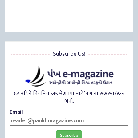
Subscribe Us!
દર મહિને નિયમિત અંક મેળવવા માટે ‘પંખ’ના સબસ્ક્રાઇબર
બનો.
Email