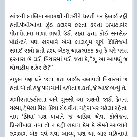
સાંજની લાલિમા આભથી નીતરીને ધરતી પર ફેલાઈ રહી
હતી.પંખીઓના ઝુંડ કલરવ કરતા કરતા ઝપાટાભેર
પોતપોતાના માળા ભણી ઉડી રહ્યા હતા. કોઈ સનસેટ-
પોઈન્ટને પણ શરમાવે એવો લાલઘૂમ સૂર્ય ક્ષિતિજમાં
સમાઈ રહ્યો હતો. દ્રશ્ય એટલું આહલાદક હતું કે ઘરે પરત
ફરનારા બે ઘડી વિચારમાં પડી જતા કે, “શું આ આપણું જ
ઘોંઘાટીયું શહેર છે?”
રાહુલ પણ ઘરે જતા જતા બાઈક ચલાવતો વિચારમાં જ
હતો. એ તો હજુ પણ માની નહોતો શકતો, જે આજે બન્યું તે.
ગંભીરતા,કઠોરતા અને ગુસ્સો આ ત્રણની જાડી ફ્રેમના
ચશ્મા, હંમેશા મિસ પ્રિયા સંઘવીના ચહેરા પર ચઢેલા રહેતા.
નામ ‘પ્રિયા’ પણ બધાને જ અપ્રિય એવા કોલેજના
પ્રિન્સીપાલ. નવા તો ન કહી શકાય, કેમ કે એમને આવ્યાને
લગભગ એક વર્ષ થવા આવ્યું, પણ આ બાર મહિનામાં