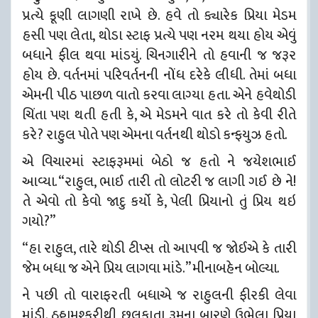
પ્રત્યે કૂણી લાગણી રાખે છે. હવે તો ક્યારેક પ્રિયા મેડમ
હસી પણ લેતા, થોડા સ્ટાફ પ્રત્યે પણ નરમ થયા હોય એવું
બધાને ફીલ થવા માંડયું. ચિનગારીને તો હવાની જ જરૂર
હોય છે. વર્તનમાં પરિવર્તનની નોંધ દરેકે લીધી. તેમાં બધા
એમની પીઠ પાછળ વાતો કરવા લાગ્યા હતા. એને હવે
થોડી
ચિંતા પણ થતી હતી કે, એ મેડમને વાત કરે તો કેવી રીતે
કરે? રાહુલ પોતે પણ એમના વર્તનથી થોડો કન્ફયુઝ હતો.
એ વિચારમાં સ્ટાફરૂમમાં બેઠો જ હતો ને જયેશભાઈ
આવ્યા. “રાહુલ, ભાઈ તારી તો લોટરી જ લાગી ગઈ છે ને!
તે એવો તો કેવો જાદુ કર્યો કે, પેલી પ્રિયાનો તું પ્રિય થઇ
ગયો?”
“હા રાહુલ, તારે થોડી ટીપ્સ તો આપવી જ જોઈએ કે તારી
જેમ બધા જ એને પ્રિય લાગવા માંડે.” મીનાબહેન બોલ્યા.
ને પછી તો વારાફરતી બધાએ જ રાહુલની ફીરકી લેવા
માંડી. ઠઠ્ઠામશ્કરીથી છલકાતા રૂમના બારણે ઉભેલા પ્રિયા