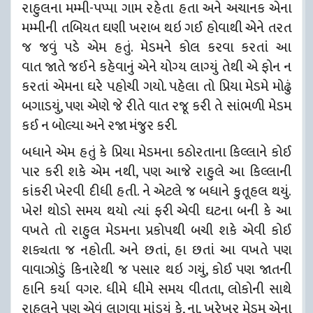
રાહુલના મમ્મી-પપ્પા ગામ રહેતા હતા અને અચાનક એના
મમ્મીની તબિયત ઘણી ખરાબ થઇ ગઈ હોવાથી એને તરત
જ જવું પડે એમ હતું. મેડમને કોલ કરવા કરતાં આ
વાત
જાતે જઈને કહેવાનું એને યોગ્ય લાગ્યું તેથી એ ફોન ન
કરતાં એમના ઘરે પહોચી ગયો. પહેલા તો પ્રિયા મેડમે મોઢું
બગાડયું, પણ એણે જે રીતે વાત રજૂ કરી તે સાંભળી મેડમ
કઈ ન બોલ્યા અને રજા મંજુર કરી.
બધાને એમ હતું કે પ્રિયા મેડમના કઠોરતાના કિલ્લાને કોઈ
પાર કરી શકે એમ નથી, પણ આજે રાહુલે આ કિલ્લાની
કાંકરી ખેરવી દીધી હતી. ને એટલે જ બધાને કુતૂહલ થયું.
ખેર! થોડો સમય થયો ત્યાં ફરી એવી ઘટના બની કે આ
વખતે તો રાહુલ મેડમના પ્રકોપથી બચી શકે એવી કોઈ
શક્યતા જ નહોતી. અને છતાં, હા છતાં આ વખતે પણ
વાવાઝોડું કિનારેથી જ પસાર થઇ ગયું, કોઈ પણ જાતની
હાનિ કર્યા વગર. ધીમે ધીમે સમય વીતતા, લોકોની સાથે
રાહુલને પણ એવું લાગવા માંડયું કે, ના, ખરેખર મેડમ એના