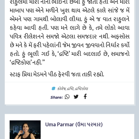
રાહુલમાં મારા નાના ભાઈની છબી હું જોતી હતી અને મારા
માબાપ પણ એને મળીને ખુશ થાય એટલે કાલે સાંજે જ મેં
એમને પણ ગામથી બોલાવી લીધા. હું એ જ વાત રાહુલને
કહેવા આવી હતી. પણ મને લાગે છે કે, તમે લોકો આવા
પવિત્ર રીલેશનને સમજો એટલા સમજદાર નથી. અફસોસ
છે મને કે મેં ફરી પહેલાંની જેમ જીવન જીવવાનો નિર્ધાર કર્યો
હતો. હું ભૂલી ગઈ કે, ‘દ્રષ્ટિ’ મારી બદલાઈ છે, સમાજનો
‘દ્રષ્ટિકોણ’ નહી.”
સ્ટાફ પ્રિયા મેડમને પીઠ ફેરવી જતા તાકી રહ્યો.
કોલેજ
,
દ્રષ્ટિ
,
દ્રષ્ટિકોણ
Share:
Uma Parmar (ઉમા પરમાર)