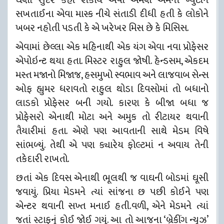
સખતાઈના એવા માસ્ક નીચે સંતાડી દીધી હતી કે લોકોને
ખબર નહોતી પડતી કે એ ખરેખર મિસ છે કે મિસિસ.
એવામાં છેલ્લા એક મહિનાથી એક યંગ એવા નવા પ્રોફેસર
એપોઇન્ટ થયા હતા. મિસ્ટર રાહુલ જોષી. હેન્ડસમ, એકદમ
મસ્ત મજાનો મિજાજ, હસમુખો સ્વભાવ અને લાજવાબ સેન્સ
ઓફ હ્યુમર ધરાવતો રાહુલ થોડા દિવસોમાં તો બધાનો
લાડકો પ્રોફેસર બની ગયો. કારણ કે બીજા બધા જ
પ્રોફેસરો એનાથી મોટા અને અમુક તો રીટાયર થવાની
તૈયારીમાં હતા. એણે પણ
આવતાની સાથે મેડમ વિષે
સાંભળ્યું. તેથી એ પણ ક્યારેય ફોલ્ટમાં ન અવાય તેની
તકેદારી રાખતો.
છતાં એક દિવસ એનાથી ભૂલથી જ વાઘની બોડમાં ઘૂસી
જવાયું. પ્રિયા મેડમને ત્યાં સાંજના છ પછી કોઈને પણ
એન્ટર થવાની સખ્ત મનાઈ હતી.વળી, એને મેડમને ત્યાં
જતાં સ્ટાફનું કોઈ જોઈ ગયું. આ તો આજના ‘બ્રેકીંગ ન્યુઝ’