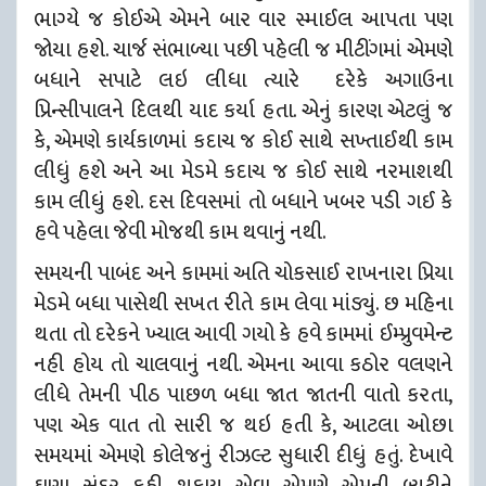
ભાગ્યે જ કોઈએ એમને બાર વાર સ્માઈલ આપતા પણ
જોયા હશે. ચાર્જ સંભાળ્યા પછી પહેલી જ મીટીંગમાં એમણે
બધાને સપાટે લઇ લીધા ત્યારે દરેકે અગાઉના
પ્રિન્સીપાલને દિલથી યાદ કર્યા હતા. એનું કારણ એટલું જ
કે, એમણે કાર્યકાળમાં કદાચ જ કોઈ સાથે સખ્તાઈથી કામ
લીધું હશે અને આ મેડમે કદાચ જ કોઈ સાથે
નરમાશથી
કામ લીધું હશે. દસ દિવસમાં તો બધાને ખબર પડી ગઈ કે
હવે પહેલા જેવી મોજથી કામ થવાનું નથી.
સમયની પાબંદ અને કામમાં અતિ ચોકસાઈ રાખનારા પ્રિયા
મેડમે બધા પાસેથી સખત રીતે કામ લેવા માંડ્યું. છ મહિના
થતા તો દરેકને ખ્યાલ આવી ગયો કે હવે કામમાં ઈમ્પ્રુવમેન્ટ
નહી હોય તો ચાલવાનું નથી. એમના આવા કઠોર વલણને
લીધે તેમની પીઠ પાછળ બધા જાત જાતની વાતો કરતા,
પણ એક વાત તો સારી જ થઇ હતી કે, આટલા ઓછા
સમયમાં એમણે કોલેજનું રીઝલ્ટ સુધારી દીધું હતું. દેખાવે
ઘણા સુંદર કહી શકાય એવા એમણે એમની બ્યુટીને