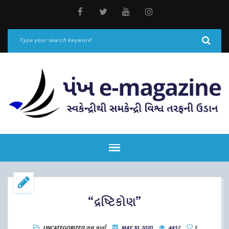
“દ્રષ્ટિકોણ”
UNCATEGORIZED
ગદ્ય
વાર્તા
MAY 10, 2020
4452
1