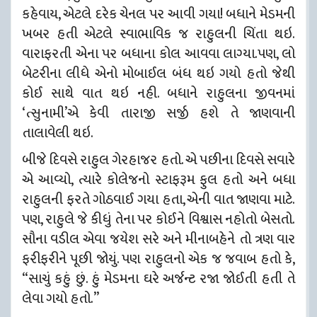
કહેવાય, એટલે દરેક ચેનલ પર આવી ગયા! બધાને મેડમની
ખબર હતી એટલે સ્વાભાવિક જ રાહુલની ચિંતા થઇ.
વારાફરતી એના પર બધાના કોલ આવવા લાગ્યા.પણ, લો
બેટરીના લીધે એનો મોબાઈલ બંધ થઇ ગયો હતો જેથી
કોઈ સાથે વાત થઇ નહી. બધાને રાહુલના જીવનમાં
‘ત્સુનામી’એ કેવી તારાજી સર્જી હશે તે જાણવાની
તાલાવેલી થઇ.
બીજે દિવસે રાહુલ ગેરહાજર હતો. એ પછીના દિવસે સવારે
એ આવ્યો, ત્યારે કોલેજનો સ્ટાફરૂમ ફુલ હતો અને બધા
રાહુલની ફરતે ગોઠવાઈ ગયા હતા, એની વાત જાણવા માટે.
પણ, રાહુલે જે કીધું તેના પર કોઈને વિશ્વાસ નહોતો બેસતો.
સૌના વડીલ એવા જયેશ સરે અને મીનાબહેને તો ત્રણ વાર
ફરીફરીને પૂછી જોયું. પણ રાહુલનો એક જ જવાબ હતો કે,
“સાચું કહું છું. હું મેડમના ઘરે અર્જન્ટ રજા જોઈતી હતી તે
લેવા ગયો હતો.”