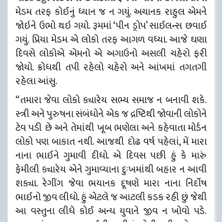
મેડમ તરફ કોઈનું ધ્યાન જ ન ગયું. અચાનક રાહુલ એમને
જોઇને ઉભો થઇ ગયો. રૂમમાં ‘પીન ડ્રોપ’ સાઈલન્સ છવાઈ
ગયું. પ્રિયા મેડમ એ લોકો તરફ આગળ વધ્યા. આજે ઘણા
દિવસે લોકોએ એમનો એ અગાઉનો અસલી ચહેરો ફરી
જોયો. ક્રોધથી તપી રહેલો ચહેરો અને આંખમાં તગતગી
રહેલા આંસુ.
“તમારા જેવા લોકો ક્યારેય સભ્ય સમાજ ન બનાવી શકે.
સ્ત્રી અને પુરુષના સંબંધોને એક જ દ્રષ્ટિથી જોવાની લોકોને
ટેવ પડી છે અને તેમાંથી
ખૂબ ભણેલા અને કહેવાતા મોર્ડન
લોકો પણ બાકાત નથી. આજથી દોઢ વર્ષ પહેલાં, મેં મારા
નાના ભાઈને ગુમાવી દીધો. એ દિવસ પછી હું કે મારું
ફેમીલી ક્યારેય એને ગુમાવ્યાના દુઃખમાંથી બહાર ન આવી
શક્યા. રેગીંગ જેવા ભયાનક દૂષણે મારા નાના નિર્દોષ
ભાઈનો જીવ લીધો. હું એટલે જ આટલી કડક રહી છું જેથી
આ વસ્તુના લીધે કોઈ અન્ય યુવાને જીવ ન ખોવો પડે.