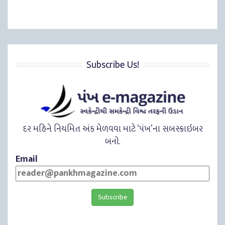
Subscribe Us!
દર મહિને નિયમિત અંક મેળવવા માટે ‘પંખ’ના સબસ્ક્રાઇબર
બનો.
Email