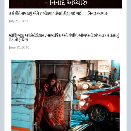
કઈ રીતે સમજાવું એને ? બોલ્યાં પહેલાં કીટ્ટા થઇ ગઇ ! – નિનાદ અધ્યારુ
July 25, 2020
સોશિઅલ આઇસોલેશન / સામાજિક અને વંશીય ઓળખની ઝંખના / કાફ્કાનું
મેટામોર્ફોસિસ
June 10, 2020