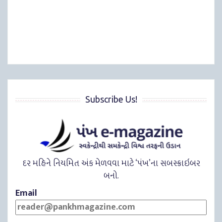
Subscribe Us!
દર મહિને નિયમિત અંક મેળવવા માટે ‘પંખ’ના સબસ્ક્રાઇબર
બનો.
Email