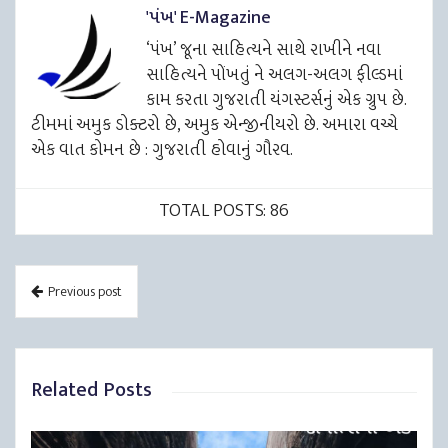
'પંખ' E-Magazine
‘પંખ’ જૂના સાહિત્યને સાથે રાખીને નવા
સાહિત્યને પોંખતું ને અલગ-અલગ ફીલ્ડમાં
કામ કરતા ગુજરાતી યંગસ્ટર્સનું એક ગ્રુપ છે.
ટીમમાં અમુક ડોક્ટરો છે, અમુક એન્જીનીયરો છે. અમારા વચ્ચે
એક વાત કોમન છે : ગુજરાતી હોવાનું ગૌરવ.
TOTAL POSTS: 86
Previous post
Related Posts