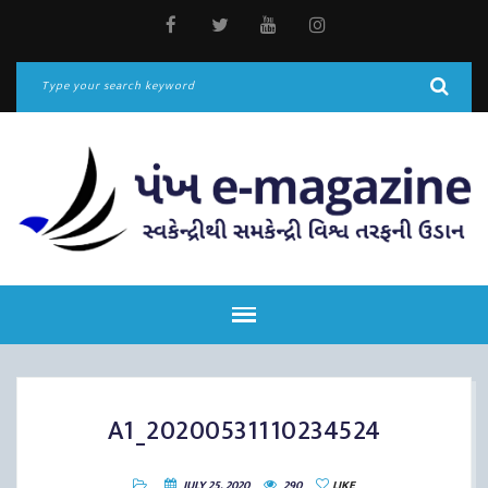
A1_20200531110234524
JULY 25, 2020
290
LIKE