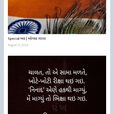
Special અંક | ઓગસ્ટ ૨૦૨૦
August 13, 2020