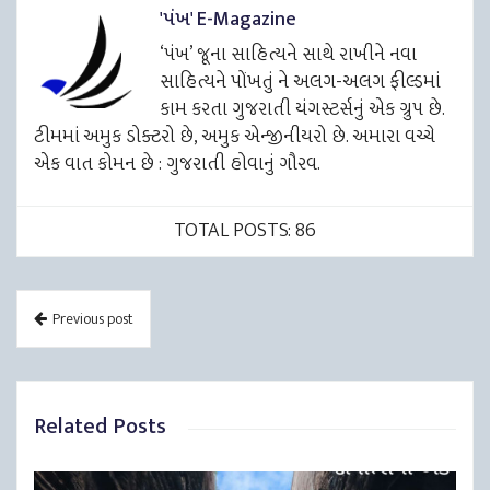
'પંખ' E-Magazine
‘પંખ’ જૂના સાહિત્યને સાથે રાખીને નવા
સાહિત્યને પોંખતું ને અલગ-અલગ ફીલ્ડમાં
કામ કરતા ગુજરાતી યંગસ્ટર્સનું એક ગ્રુપ છે.
ટીમમાં અમુક ડોક્ટરો છે, અમુક એન્જીનીયરો છે. અમારા વચ્ચે
એક વાત કોમન છે : ગુજરાતી હોવાનું ગૌરવ.
TOTAL POSTS: 86
Previous post
Related Posts