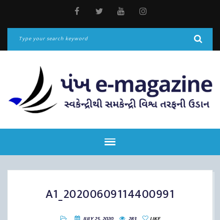
A1_20200609114400991
JULY 25, 2020
283
LIKE