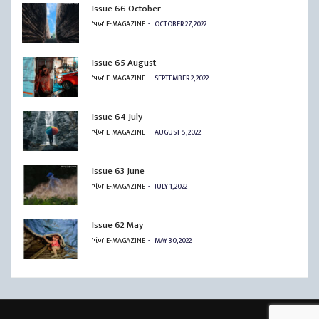
Issue 66 October
'પંખ' E-MAGAZINE
OCTOBER 27, 2022
Issue 65 August
'પંખ' E-MAGAZINE
SEPTEMBER 2, 2022
Issue 64 July
'પંખ' E-MAGAZINE
AUGUST 5, 2022
Issue 63 June
'પંખ' E-MAGAZINE
JULY 1, 2022
Issue 62 May
'પંખ' E-MAGAZINE
MAY 30, 2022