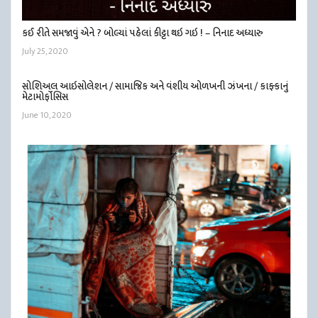
કઈ રીતે સમજાવું એને ? બોલ્યાં પહેલાં કીટ્ટા થઇ ગઇ ! – નિનાદ અધ્યારુ
July 25, 2020
સોશિઅલ આઇસોલેશન / સામાજિક અને વંશીય ઓળખની ઝંખના / કાફ્કાનું
મેટામોર્ફોસિસ
June 10, 2020