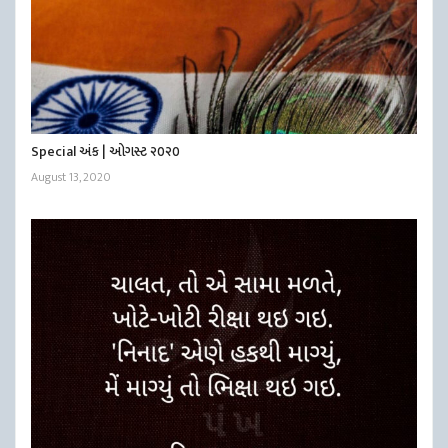
Special અંક | ઓગસ્ટ ૨૦૨૦
August 13, 2020