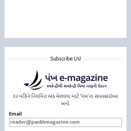
Subscribe Us!
દર મહિને નિયમિત અંક મેળવવા માટે ‘પંખ’ના સબસ્ક્રાઇબર
બનો.
Email