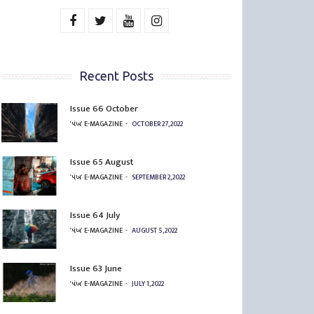
Recent Posts
Issue 66 October
'પંખ' E-MAGAZINE
OCTOBER 27, 2022
Issue 65 August
'પંખ' E-MAGAZINE
SEPTEMBER 2, 2022
Issue 64 July
'પંખ' E-MAGAZINE
AUGUST 5, 2022
Issue 63 June
'પંખ' E-MAGAZINE
JULY 1, 2022