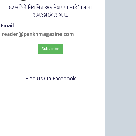
દર મહિને નિયમિત અંક મેળવવા માટે ‘પંખ’ના
સબસ્ક્રાઇબર બનો.
Email
Find Us On Facebook