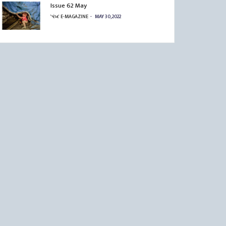
Issue 62 May
'પંખ' E-MAGAZINE
MAY 30, 2022