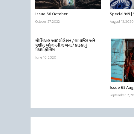
Issue 66 October
Special અંક 
October 27, 2022
August 13, 2020
સોશિઅલ આઇસોલેશન / સામાજિક અને
વંશીય ઓળખની ઝંખના / કાફ્કાનું
મેટામોર્ફોસિસ
June 10, 2020
Issue 65 Au
September 2, 2