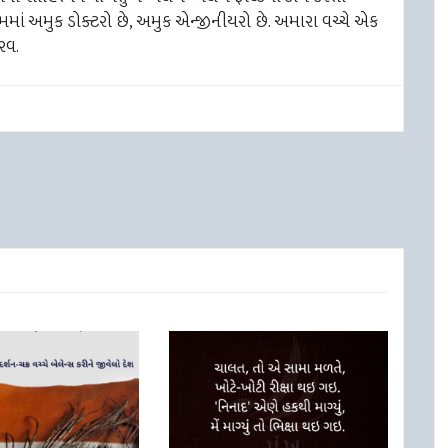
 ટીમમાં અમુક ડોક્ટરો છે, અમુક એન્જીનીયરો છે. અમારા વચ્ચે એક
રવ.