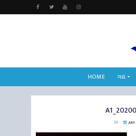
HOME
ગદ્ય
A1_2020
JULY 