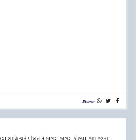
Share:
ે નવા સાહિત્યને પોંખતું ને અલગ-અલગ ફીલ્ડમાં કામ કરતા