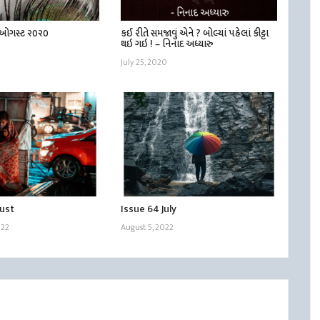
| ઓગસ્ટ ૨૦૨૦
કઈ રીતે સમજાવું એને ? બોલ્યાં પહેલાં કીટ્ટા
થઇ ગઇ ! – નિનાદ અધ્યારુ
July 25, 2020
gust
Issue 64 July
022
August 5, 2022