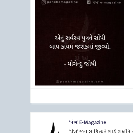
'પંખ' E-Magazine
‘પંખ’ જૂના સાહિત્યને સાથે રાખીન