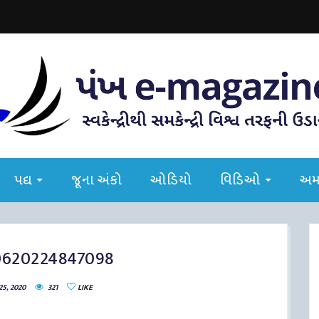
પદ્ય
જૂના અંકો
ઓડિયો
વિડિઓ
અમા
0620224847098
25, 2020
321
LIKE