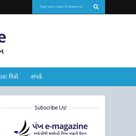
રા વિશે
સંપર્ક
Subscribe Us!