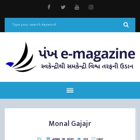
Monal Gajajr
APRIL 28, 2020
333
LIKE