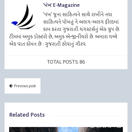
'પંખ' E-Magazine
‘પંખ’ જૂના સાહિત્યને સાથે રાખીને નવા
સાહિત્યને પોંખતું ને અલગ-અલગ ફીલ્ડમાં
કામ કરતા ગુજરાતી યંગસ્ટર્સનું એક ગ્રુપ છે.
ટીમમાં અમુક ડોક્ટરો છે, અમુક એન્જીનીયરો છે. અમારા વચ્ચે
એક વાત કોમન છે : ગુજરાતી હોવાનું ગૌરવ.
TOTAL POSTS: 86
Previous post
Related Posts