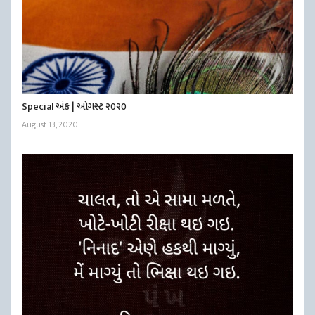
Special અંક | ઓગસ્ટ ૨૦૨૦
August 13, 2020