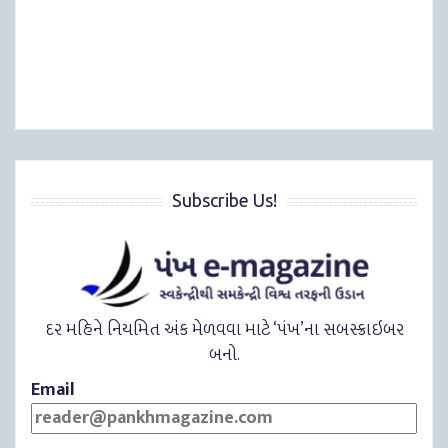
Subscribe Us!
દર મહિને નિયમિત અંક મેળવવા માટે ‘પંખ’ના સબસ્ક્રાઇબર
બનો.
Email