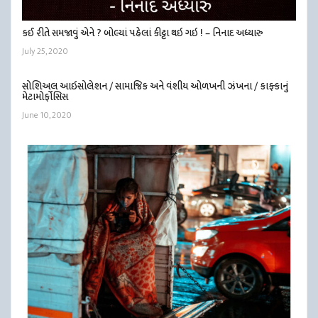
કઈ રીતે સમજાવું એને ? બોલ્યાં પહેલાં કીટ્ટા થઇ ગઇ ! – નિનાદ અધ્યારુ
July 25, 2020
સોશિઅલ આઇસોલેશન / સામાજિક અને વંશીય ઓળખની ઝંખના / કાફ્કાનું
મેટામોર્ફોસિસ
June 10, 2020