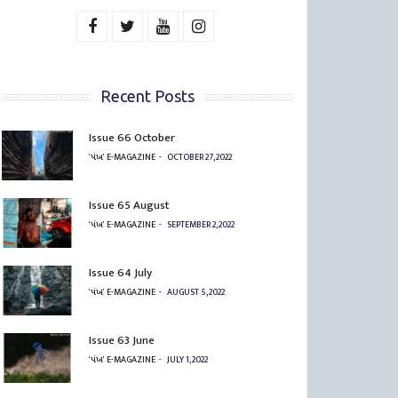
Recent Posts
Issue 66 October
'પંખ' E-MAGAZINE
OCTOBER 27, 2022
Issue 65 August
'પંખ' E-MAGAZINE
SEPTEMBER 2, 2022
Issue 64 July
'પંખ' E-MAGAZINE
AUGUST 5, 2022
Issue 63 June
'પંખ' E-MAGAZINE
JULY 1, 2022