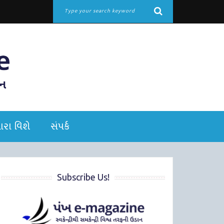
રા વિશે
સંપર્ક
Subscribe Us!