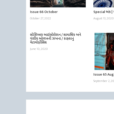
Issue 66 October
Special અંક 
October 27, 2022
August 13, 2020
સોશિઅલ આઇસોલેશન / સામાજિક અને
વંશીય ઓળખની ઝંખના / કાફ્કાનું
મેટામોર્ફોસિસ
June 10, 2020
Issue 65 Au
September 2, 2