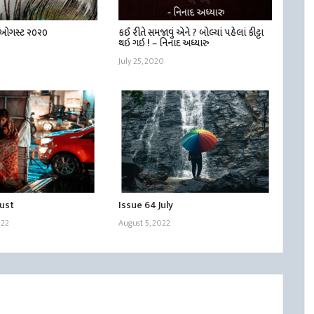
| ઓગસ્ટ ૨૦૨૦
કઈ રીતે સમજાવું એને ? બોલ્યાં પહેલાં કીટ્ટા
થઇ ગઇ ! – નિનાદ અધ્યારુ
July 25, 2020
gust
Issue 64 July
022
August 5, 2022