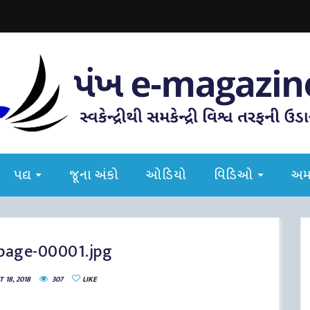
પદ્ય
જૂના અંકો
ઓડિયો
વિડિઓ
અમા
-page-00001.jpg
18, 2018
307
LIKE