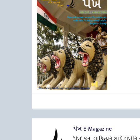
'પંખ' E-Magazine
‘પંખ’ જૂના સાહિત્યને સાથે રાખીન