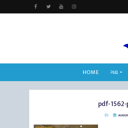
HOME
ગદ્ય
pdf-1562
AUGUST 