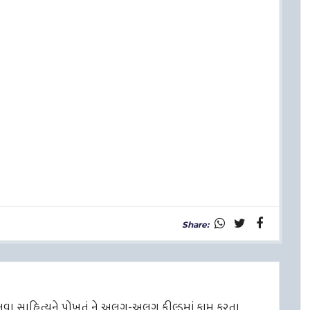
Share:
ે નવા સાહિત્યને પોંખતું ને અલગ-અલગ ફીલ્ડમાં કામ કરતા