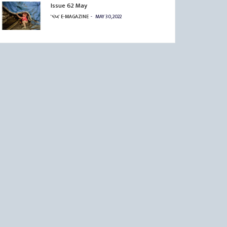
Issue 62 May
'પંખ' E-MAGAZINE
MAY 30, 2022