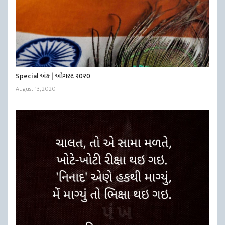
Special અંક | ઓગસ્ટ ૨૦૨૦
August 13, 2020