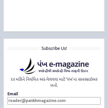
Subscribe Us!
દર મહિને નિયમિત અંક મેળવવા માટે ‘પંખ’ના સબસ્ક્રાઇબર
બનો.
Email