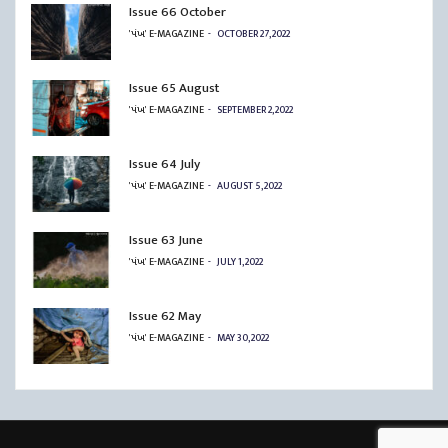
Issue 66 October
'પંખ' E-MAGAZINE
OCTOBER 27, 2022
Issue 65 August
'પંખ' E-MAGAZINE
SEPTEMBER 2, 2022
Issue 64 July
'પંખ' E-MAGAZINE
AUGUST 5, 2022
Issue 63 June
'પંખ' E-MAGAZINE
JULY 1, 2022
Issue 62 May
'પંખ' E-MAGAZINE
MAY 30, 2022