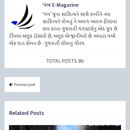
'પંખ' E-Magazine
‘પંખ’ જૂના સાહિત્યને સાથે રાખીને નવા
સાહિત્યને પોંખતું ને અલગ-અલગ ફીલ્ડમાં
કામ કરતા ગુજરાતી યંગસ્ટર્સનું એક ગ્રુપ છે.
ટીમમાં અમુક ડોક્ટરો છે, અમુક એન્જીનીયરો છે. અમારા વચ્ચે
એક વાત કોમન છે : ગુજરાતી હોવાનું ગૌરવ.
TOTAL POSTS: 86
Previous post
Related Posts