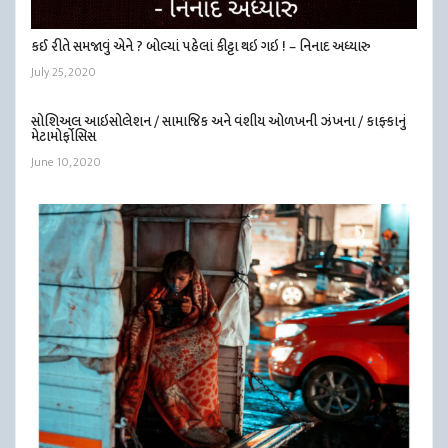
કઈ રીતે સમજાવું એને ? બોલ્યાં પહેલાં કીટ્ટા થઇ ગઇ ! – નિનાદ અધ્યારુ
July 25, 2020
સોશિઅલ આઇસોલેશન / સામાજિક અને વંશીય ઓળખની ઝંખના / કાફ્કાનું
મેટામોર્ફોસિસ
June 10, 2020