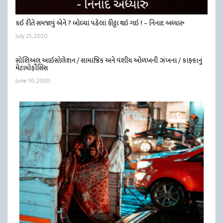
કઈ રીતે સમજાવું એને ? બોલ્યાં પહેલાં કીટ્ટા થઇ ગઇ ! – નિનાદ અધ્યારુ
July 25, 2020
સોશિઅલ આઇસોલેશન / સામાજિક અને વંશીય ઓળખની ઝંખના / કાફ્કાનું
મેટામોર્ફોસિસ
June 10, 2020