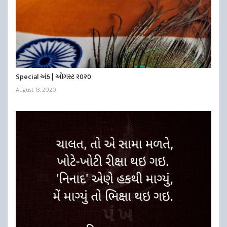
Special અંક | ઓગસ્ટ ૨૦૨૦
August 13, 2020