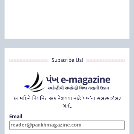
Subscribe Us!
દર મહિને નિયમિત અંક મેળવવા માટે ‘પંખ’ના સબસ્ક્રાઇબર
બનો.
Email