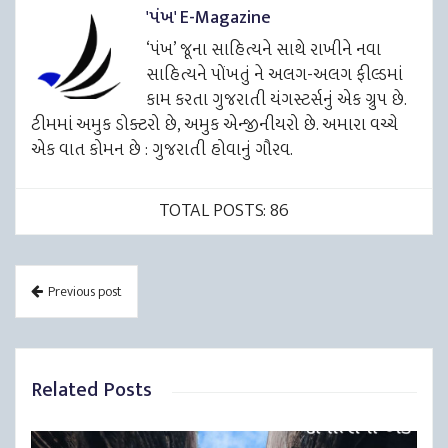
'પંખ' E-Magazine
‘પંખ’ જૂના સાહિત્યને સાથે રાખીને નવા
સાહિત્યને પોંખતું ને અલગ-અલગ ફીલ્ડમાં
કામ કરતા ગુજરાતી યંગસ્ટર્સનું એક ગ્રુપ છે.
ટીમમાં અમુક ડોક્ટરો છે, અમુક એન્જીનીયરો છે. અમારા વચ્ચે
એક વાત કોમન છે : ગુજરાતી હોવાનું ગૌરવ.
TOTAL POSTS: 86
Previous post
Related Posts