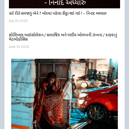
કઈ રીતે સમજાવું એને ? બોલ્યાં પહેલાં કીટ્ટા થઇ ગઇ ! – નિનાદ અધ્યારુ
July 25, 2020
સોશિઅલ આઇસોલેશન / સામાજિક અને વંશીય ઓળખની ઝંખના / કાફ્કાનું
મેટામોર્ફોસિસ
June 10, 2020