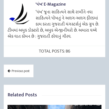
'પંખ' E-Magazine
‘પંખ’ જૂના સાહિત્યને સાથે રાખીને નવા
સાહિત્યને પોંખતું ને અલગ-અલગ ફીલ્ડમાં
કામ કરતા ગુજરાતી યંગસ્ટર્સનું એક ગ્રુપ છે.
ટીમમાં અમુક ડોક્ટરો છે, અમુક એન્જીનીયરો છે. અમારા વચ્ચે
એક વાત કોમન છે : ગુજરાતી હોવાનું ગૌરવ.
TOTAL POSTS: 86
Previous post
Related Posts