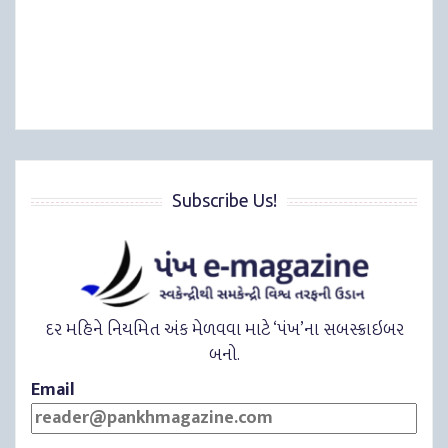
Subscribe Us!
દર મહિને નિયમિત અંક મેળવવા માટે ‘પંખ’ના સબસ્ક્રાઇબર
બનો.
Email