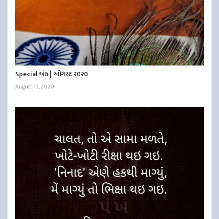
Special અંક | ઓગસ્ટ ૨૦૨૦
August 13, 2020