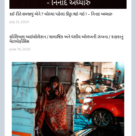
કઈ રીતે સમજાવું એને ? બોલ્યાં પહેલાં કીટ્ટા થઇ ગઇ ! – નિનાદ અધ્યારુ
July 25, 2020
સોશિઅલ આઇસોલેશન / સામાજિક અને વંશીય ઓળખની ઝંખના / કાફ્કાનું
મેટામોર્ફોસિસ
June 10, 2020