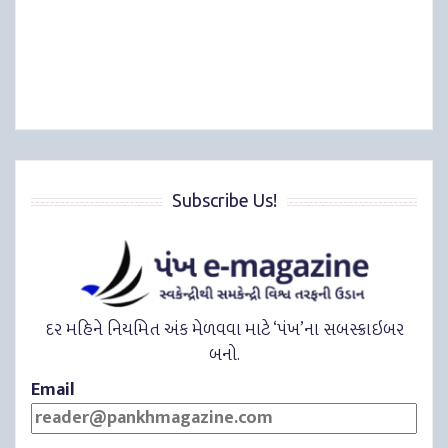
Subscribe Us!
દર મહિને નિયમિત અંક મેળવવા માટે ‘પંખ’ના સબસ્ક્રાઇબર
બનો.
Email