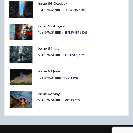
Issue 66 October
'પંખ' E-MAGAZINE
OCTOBER 27, 2022
Issue 65 August
'પંખ' E-MAGAZINE
SEPTEMBER 2, 2022
Issue 64 July
'પંખ' E-MAGAZINE
AUGUST 5, 2022
Issue 63 June
'પંખ' E-MAGAZINE
JULY 1, 2022
Issue 62 May
'પંખ' E-MAGAZINE
MAY 30, 2022