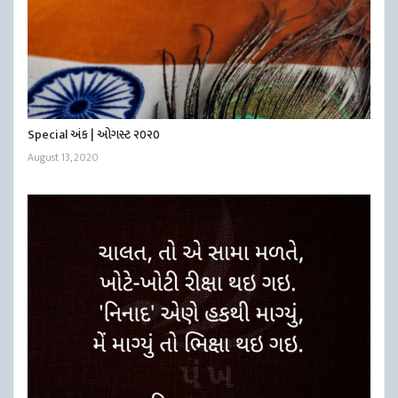
Special અંક | ઓગસ્ટ ૨૦૨૦
August 13, 2020