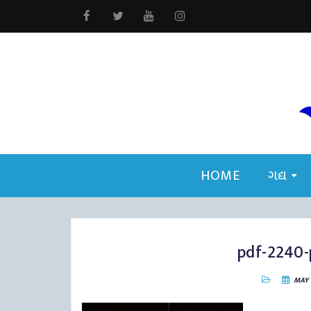
HOME
ગદ્ય
pdf-2240-
MAY 1