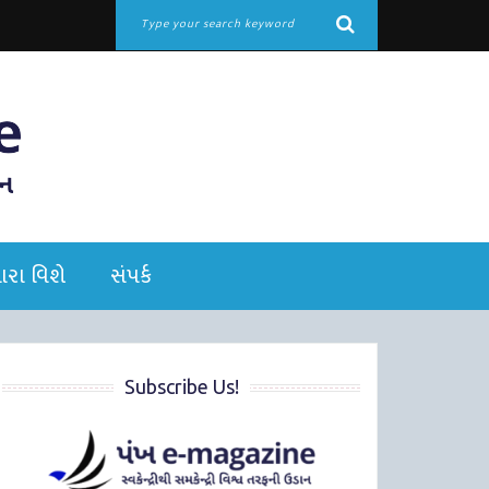
રા વિશે
સંપર્ક
Subscribe Us!