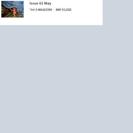
Issue 62 May
'પંખ' E-MAGAZINE
MAY 30, 2022