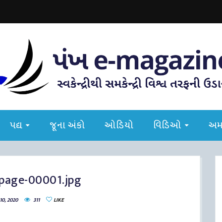
પદ્ય
જૂના અંકો
ઓડિયો
વિડિઓ
અમા
page-00001.jpg
0, 2020
311
LIKE