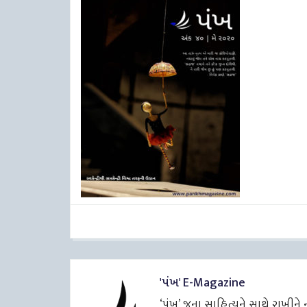
'પંખ' E-Magazine
‘પંખ’ જૂના સાહિત્યને સાથે રાખીન