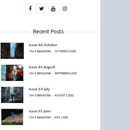
Recent Posts
Issue 66 October
'પંખ' E-MAGAZINE
OCTOBER 27, 2022
Issue 65 August
'પંખ' E-MAGAZINE
SEPTEMBER 2, 2022
Issue 64 July
'પંખ' E-MAGAZINE
AUGUST 5, 2022
Issue 63 June
'પંખ' E-MAGAZINE
JULY 1, 2022