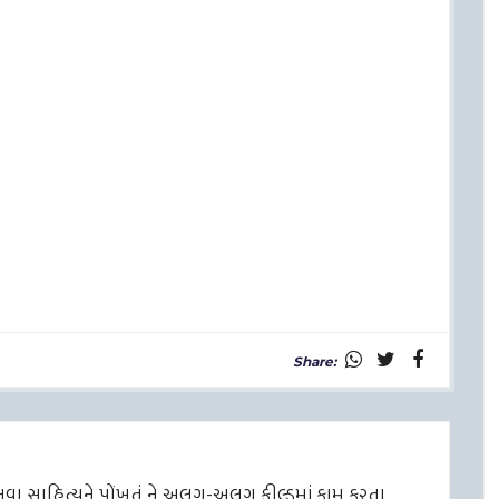
Share:
ે નવા સાહિત્યને પોંખતું ને અલગ-અલગ ફીલ્ડમાં કામ કરતા