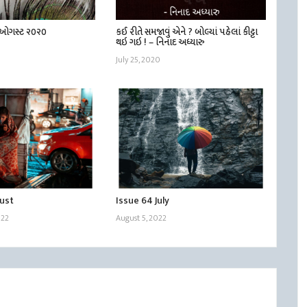
| ઓગસ્ટ ૨૦૨૦
કઈ રીતે સમજાવું એને ? બોલ્યાં પહેલાં કીટ્ટા
થઇ ગઇ ! – નિનાદ અધ્યારુ
July 25, 2020
gust
Issue 64 July
022
August 5, 2022