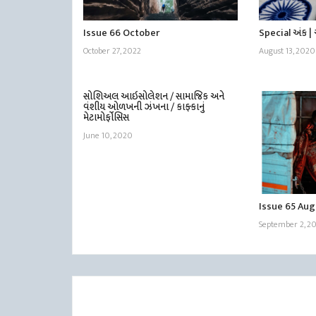
Issue 66 October
Special અંક 
October 27, 2022
August 13, 2020
સોશિઅલ આઇસોલેશન / સામાજિક અને
વંશીય ઓળખની ઝંખના / કાફ્કાનું
મેટામોર્ફોસિસ
June 10, 2020
Issue 65 Au
September 2, 2