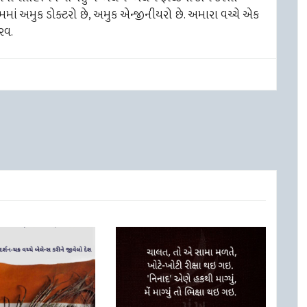
 ટીમમાં અમુક ડોક્ટરો છે, અમુક એન્જીનીયરો છે. અમારા વચ્ચે એક
રવ.