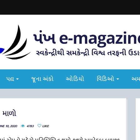
પદ્ય
જૂના અંકો
ઓડિયો
વિડિઓ
અમા
માળો
NE 10, 2020
4783
LIKE