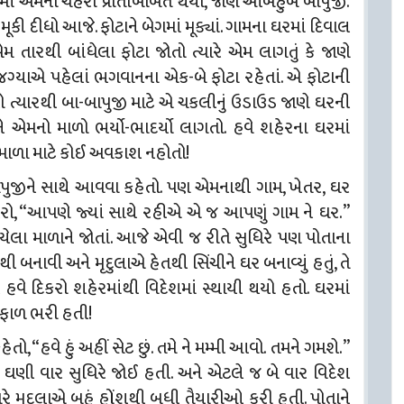
ટામાં એમનો ચહેરો પ્રતિબિંબિત થયો, જાણે આબેહુબ બાપુજી.
ી દીધો આજે. ફોટાને બેગમાં મૂક્યાં. ગામના ઘરમાં દિવાલ
એમ તારથી બાંધેલા ફોટા જોતો ત્યારે એમ લાગતું કે જાણે
જગ્યાએ પહેલાં ભગવાનના એક-બે ફોટા રહેતાં. એ ફોટાની
ત્યારથી બા-બાપુજી માટે એ ચકલીનું ઉડાઉડ જાણે ઘરની
ે એમનો માળો ભર્યો-ભાદર્યો લાગતો. હવે શહેરના ઘરમાં
માળા માટે કોઈ અવકાશ નહોતો!
ાપુજીને સાથે આવવા કહેતો. પણ એમનાથી ગામ, ખેતર, ઘર
ખરો, “આપણે જ્યાં સાથે રહીએ એ જ આપણું ગામ ને ઘર.”
યેલા માળાને જોતાં. આજે એવી જ રીતે સુધિરે પણ પોતાના
બનાવી અને મૃદુલાએ હેતથી સિંચીને ઘર બનાવ્યું હતું, તે
ે હવે દિકરો શહેરમાંથી વિદેશમાં સ્થાયી થયો હતો. ઘરમાં
ફાળ ભરી હતી!
ો, “હવે હું અહીં સેટ છું. તમે ને મમ્મી આવો. તમને ગમશે.”
ં ઘણી વાર સુધિરે જોઈ હતી. અને એટલે જ બે વાર વિદેશ
ારે મૃદુલાએ બહું હોંશથી બધી તૈયારીઓ કરી હતી. પોતાને