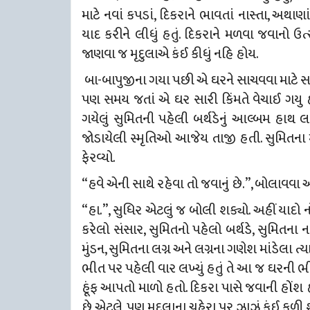
માટે નવાં કપડાં, દિકરાને ભાવતાં નાસ્તા, અથા
યાદ કરીને લીધું હતું. દિકરાને મળવા જવાનો ઉ
જાણવા જ મૃદુલાએ કંઈ કીધું નહિ હોય.
બા-બાપુજીના ગયા પછી એ ઘરને સાચવવા માટે 
પણ સમય જતાં એ ઘર સારી કિંમતે વેચાઈ ગયુ 
ગયેલું સુમિતની પહેલી બર્થડેનું આલ્બમ હાથ 
જોડાયેલી સ્મૃતિઓ આજેય તાજી હતી. સુમિતના 
ફેરવ્યો.
“હવે એની સાથે રહેવા તો જવાનું છે.”, બોલાવવા આવ
“હા.”, સુધિર એટલું જ બોલી શક્યો. અહીં યાદો ન
કરેલો સંસાર, સુમિતનો પહેલો બર્થડે, સુમિતના
મુંડન, સુમિતના લગ્ન અને લગ્નના ગણેશ માંડેલા ત્
ભીત પર પહેલી વાર લખ્યું હતું તે આ જ ઘરની 
હૂંફ આપતો માળો હતો. દિકરા પાસે જવાની હોંશ હ
છે એટલે, પણ મૃદુલાના ચહેરા પર ઝાઝું કંઈ કળી શ