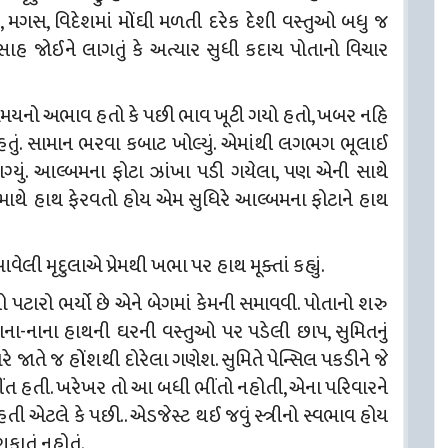
ણાં, મગસ, વિદેશમાં મોંઘી મળતી દરેક દેશી વસ્તુઓ બધુ જ
ત્સાહ જોઈને લાગતું કે અત્યાર સુધી કદાચ પોતાનો વિચાર
સમયનો અભાવ હતો કે પછી ભાવ ખૂટી ગયો હતો, ખબર નહિ
હતું. સામાન ભરવા કબાટ ખોલ્યું. એમાંથી લગભગ ભૂલાઈ
લાગ્યું. આલ્બમના ફોટા ઝાંખા પડી ગયેલા, પણ એની સાથે
માથે હાથ ફેરવતો હોય એમ સુધિરે આલ્બમના ફોટાને હાથ
ેલી મૃદુલાએ પ્રેમથી ખભા પર હાથ મૂક્તાં કહ્યું.
ો પટારો ભર્યો છે એને બેગમાં કેમની સમાવવી. પોતાનો શરુ
 નાના-નાના હાથની ઘરની વસ્તુઓ પર પડેલી છાપ, સુમિતનું
યારે જાતે જ હોંશથી દોરેલા ગણેશ. સુમિતે પેન્સિલ પકડીને જે
ભીંત હતી. ખરેખર તો આ બધી ભીંતો નહોતી, એના પરિવારને
તી એટલે કે પછી.. એડજેસ્ટ થઈ જવું સ્ત્રીનો સ્વભાવ હોય
કાતું નહોતું.