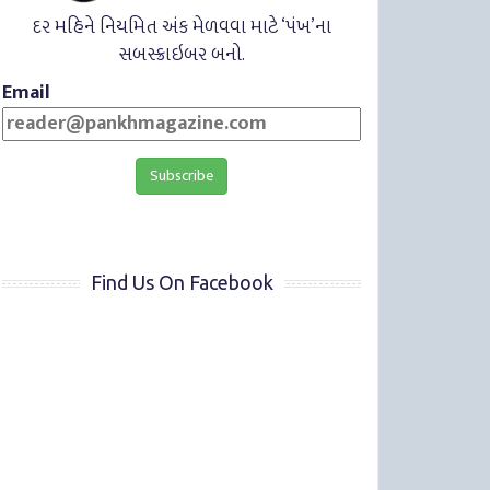
દર મહિને નિયમિત અંક મેળવવા માટે ‘પંખ’ના
સબસ્ક્રાઇબર બનો.
Email
Find Us On Facebook