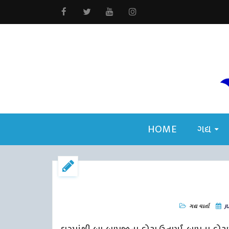
HOME
ગદ્ય
ગદ્ય
વાર્તા
JU