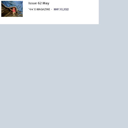
Issue 62 May
'પંખ' E-MAGAZINE
MAY 30, 2022