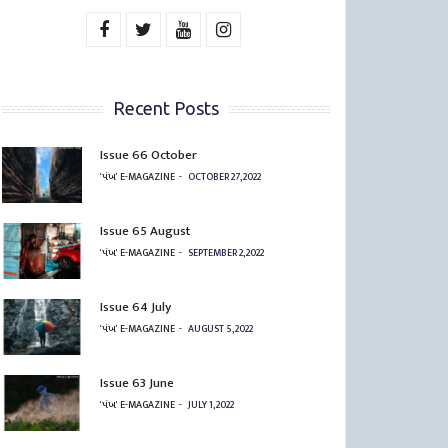
Recent Posts
Issue 66 October
'પંખ' E-MAGAZINE
OCTOBER 27, 2022
Issue 65 August
'પંખ' E-MAGAZINE
SEPTEMBER 2, 2022
Issue 64 July
'પંખ' E-MAGAZINE
AUGUST 5, 2022
Issue 63 June
'પંખ' E-MAGAZINE
JULY 1, 2022