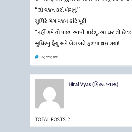
“લો વજન કરો બેગનું.”
સુધિરે બેગ વજન કાંટે મૂકી.
“નહીં ગમે તો પાછા આવી જઈશું. આ ઘર તો છે જ ને
સુધિરનું હૈયું અને બેગ બન્ને હળવા થઈ ગયા!
ઘર
,
ભાવ
,
માળો
Hiral Vyas (હિરલ વ્યાસ)
TOTAL POSTS: 2