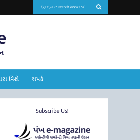
રા વિશે
સંપર્ક
Subscribe Us!