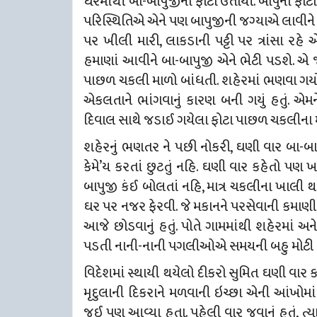
ઘરમાંથી બા-બાપુજીના ફોટા ઉતાર્યાં. બાપુના ફો
પરિસ્થિતિએ એને પણ બાપુજીની જગ્યાએ લાવીને મૂક
પર ખીલી મારી, લાકડાની પટ્ટી પર ત્રાંસા રહે 
હમાણાં આવીને બા-બાપુજી એને ભેટી પડશે. એ 
પાછળ ચકલી માળો બાંધતી. શહેરમાં ભણવા ગયો 
એકલતાને ભાંગવાનું કારણ બની ગયું હતું. એમન
દિવાલ સાથે જડાઈ ગયેલા ફોટા પાછળ ચકલીના 
શહેરનું ભણતર ને પછી નોકરી, ઘણી વાર બા-બ
કેમે’ય
કરતાં છુટતું નહિ. ઘણી વાર કહેતો પણ 
બાપુજી કંઈ બોલતાં નહિ, માત્ર ચકલીના ખાલી થ
ઘર પર નજર ફેરવી. જે મકાનને પરસેવાની કમાણીથી 
આજે છોડવાનું હતું. પોતે ગામમાંથી શહેરમાં અન
પડતી નાની-નાની પગલીઓએ સમયની બહુ મોટી 
વિદેશમાં સ્થાયી થયેલો દીકરો સુમિત ઘણી વાર કહેત
મૃદુલાની દિકરાને મળવાની ઇચ્છા એની આંખોમા
જઈ પણ આવ્યા હતા. પહેલી વાર જવાનું હતું, ત્ય